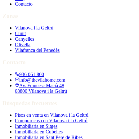
Contacto
Zonas
Vilanova i la Geltrú
Cunit
Canyelles
Olivella
Vilafranca del Penedès
Contacto
936 061 800
info@thevilahome.com
Av. Francesc Macià 48
08800 Vilanova i la Geltrú
Búsquedas frecuentes
Pisos en venta en Vilanova i la Geltrú
Comprar casa en Vilanova i la Geltrú
Inmobiliaria en Sitges
Inmobiliaria en Cubelles
Inmobiliaria en Sant Pere de Ribes