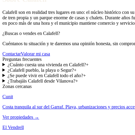
Calafell son en realidad tres lugares en uno: el núcleo histórico con su
de tren propia y un parque enorme de casas y chalets. Durante años f
en poco más de una hora y el municipio mantiene comercio y servicios 
¿Buscas o vendes en
Calafell
?
Cuéntanos tu situación y te daremos una opinión honesta, sin compro
Contactar
Valorar mi casa
Preguntas frecuentes
¿Cuánto cuesta una vivienda en Calafell?
+
¿Calafell pueblo, la playa o Segur?
+
¿Se puede vivir en Calafell todo el año?
+
¿Trabajáis Calafell desde Vilanova?
+
Zonas cercanas
Cunit
Costa tranquila al sur del Garraf. Playa, urbanizaciones y precios acce
Ver propiedades
→
El Vendrell