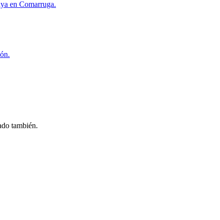
playa en Comarruga.
ión.
ado también.