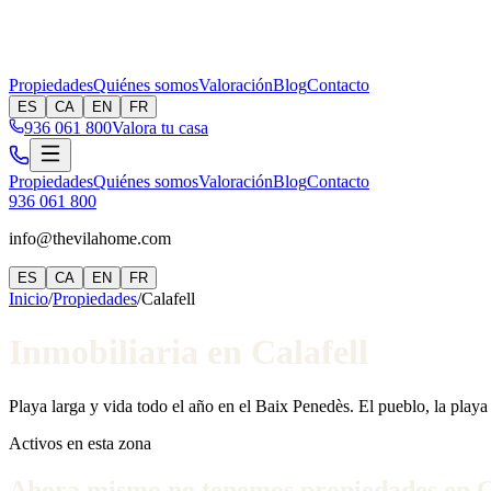
Propiedades
Quiénes somos
Valoración
Blog
Contacto
ES
CA
EN
FR
936 061 800
Valora tu casa
Propiedades
Quiénes somos
Valoración
Blog
Contacto
936 061 800
info@thevilahome.com
ES
CA
EN
FR
Inicio
/
Propiedades
/
Calafell
Inmobiliaria en Calafell
Playa larga y vida todo el año en el Baix Penedès. El pueblo, la playa
Activos en esta zona
Ahora mismo no tenemos propiedades en
C