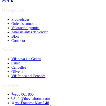
Navegación
Propiedades
Quiénes somos
Valoración gratuita
Análisis antes de vender
Blog
Contacto
Zonas
Vilanova i la Geltrú
Cunit
Canyelles
Olivella
Vilafranca del Penedès
Contacto
936 061 800
info@thevilahome.com
Av. Francesc Macià 48