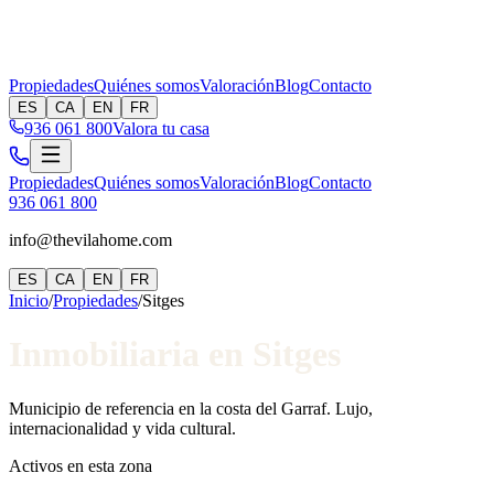
Propiedades
Quiénes somos
Valoración
Blog
Contacto
ES
CA
EN
FR
936 061 800
Valora tu casa
Propiedades
Quiénes somos
Valoración
Blog
Contacto
936 061 800
info@thevilahome.com
ES
CA
EN
FR
Inicio
/
Propiedades
/
Sitges
Inmobiliaria en Sitges
Municipio de referencia en la costa del Garraf. Lujo,
internacionalidad y vida cultural.
Activos en esta zona