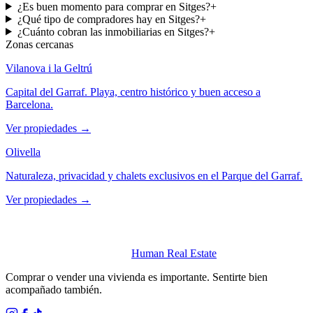
¿Es buen momento para comprar en Sitges?
+
¿Qué tipo de compradores hay en Sitges?
+
¿Cuánto cobran las inmobiliarias en Sitges?
+
Zonas cercanas
Vilanova i la Geltrú
Capital del Garraf. Playa, centro histórico y buen acceso a
Barcelona.
Ver propiedades
→
Olivella
Naturaleza, privacidad y chalets exclusivos en el Parque del Garraf.
Ver propiedades
→
Human Real Estate
Comprar o vender una vivienda es importante. Sentirte bien
acompañado también.