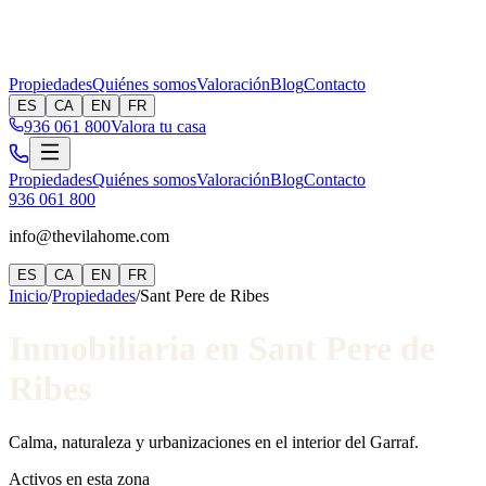
Propiedades
Quiénes somos
Valoración
Blog
Contacto
ES
CA
EN
FR
936 061 800
Valora tu casa
Propiedades
Quiénes somos
Valoración
Blog
Contacto
936 061 800
info@thevilahome.com
ES
CA
EN
FR
Inicio
/
Propiedades
/
Sant Pere de Ribes
Inmobiliaria en Sant Pere de
Ribes
Calma, naturaleza y urbanizaciones en el interior del Garraf.
Activos en esta zona