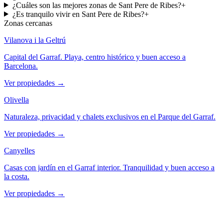
¿Cuáles son las mejores zonas de Sant Pere de Ribes?
+
¿Es tranquilo vivir en Sant Pere de Ribes?
+
Zonas cercanas
Vilanova i la Geltrú
Capital del Garraf. Playa, centro histórico y buen acceso a
Barcelona.
Ver propiedades
→
Olivella
Naturaleza, privacidad y chalets exclusivos en el Parque del Garraf.
Ver propiedades
→
Canyelles
Casas con jardín en el Garraf interior. Tranquilidad y buen acceso a
la costa.
Ver propiedades
→