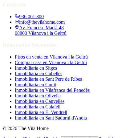
Contacto
936 061 800
info@thevilahome.com
Av. Francesc Macià 48
08800 Vilanova i la Geltrú
Búsquedas frecuentes
Pisos en venta en Vilanova i la Geltrú
Comprar casa en Vilanova i la Geltrú
Inmobiliaria en Sitges
Inmobiliaria en Cubelles
Inmobiliaria en Sant Pere de Ribes
Inmobiliaria en Cunit
Inmobiliaria en Vilafranca del Penedès
Inmobiliaria en Olivella
Inmobiliaria en Canyelles
Inmobiliaria en Calafell
Inmobiliaria en El Vendrell
Inmobiliaria en Sant Sadurní d'Anoia
© 2026 The Vila Home